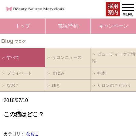
togg
men
MENU
トップ
電話/予約
キャンペーン
Blog
ブログ
＞ ビューティーケア情
＞ すべて
＞ サロンニュース
報
＞ プライベート
＞ まゆみ
＞ 神木
＞ なおこ
＞ ゆき
＞ サロンのこだわり
2018/07/10
この猫はどこ？
カテゴリ：
なおこ