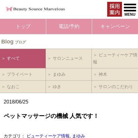
togg
men
MENU
トップ
電話/予約
キャンペーン
Blog
ブログ
＞ ビューティーケア情
＞ すべて
＞ サロンニュース
報
＞ プライベート
＞ まゆみ
＞ 神木
＞ なおこ
＞ ゆき
＞ サロンのこだわり
2018/06/25
ペットマッサージの機械 人気です！
カテゴリ：
ビューティーケア情報
,
まゆみ