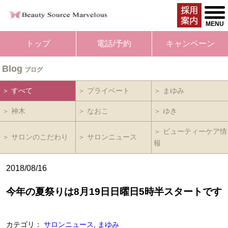
togg
men
MENU
トップ
電話/予約
キャンペーン
Blog
ブログ
＞ すべて
＞ プライベート
＞ まゆみ
＞ 神木
＞ なおこ
＞ ゆき
＞ ビューティーケア情
＞ サロンのこだわり
＞ サロンニュース
報
2018/08/16
今年の夏祭りは8月19日日曜日5時半スタートです
カテゴリ：
サロンニュース
,
まゆみ