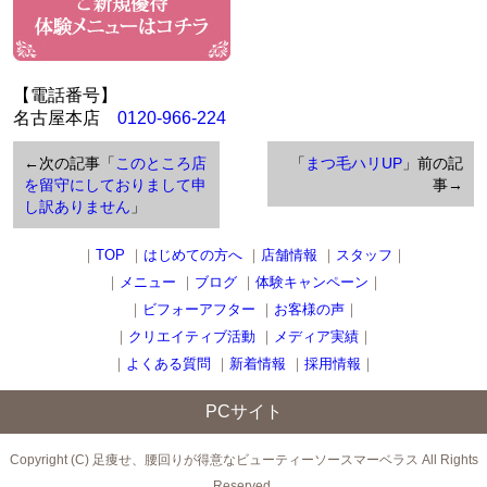
【電話番号】
名古屋本店
0120-966-224
←次の記事「
このところ店
「
まつ毛ハリUP
」前の記
を留守にしておりまして申
事→
し訳ありません
」
｜
TOP
｜
はじめての方へ
｜
店舗情報
｜
スタッフ
｜
｜
メニュー
｜
ブログ
｜
体験キャンペーン
｜
｜
ビフォーアフター
｜
お客様の声
｜
｜
クリエイティブ活動
｜
メディア実績
｜
｜
よくある質問
｜
新着情報
｜
採用情報
｜
PCサイト
Copyright (C) 足痩せ、腰回りが得意なビューティーソースマーベラス All Rights
Reserved.