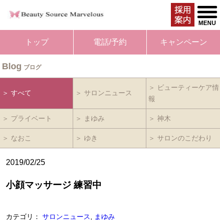
togg
men
MENU
トップ
電話/予約
キャンペーン
Blog
ブログ
＞ ビューティーケア情
＞ すべて
＞ サロンニュース
報
＞ プライベート
＞ まゆみ
＞ 神木
＞ なおこ
＞ ゆき
＞ サロンのこだわり
2019/02/25
小顔マッサージ 練習中
カテゴリ：
サロンニュース
,
まゆみ