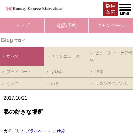
togg
men
MENU
トップ
電話/予約
キャンペーン
Blog
ブログ
＞ ビューティーケア情
＞ すべて
＞ サロンニュース
報
＞ プライベート
＞ まゆみ
＞ 神木
＞ なおこ
＞ ゆき
＞ サロンのこだわり
2017/10/21
私の好きな場所
カテゴリ：
プライベート
,
まゆみ